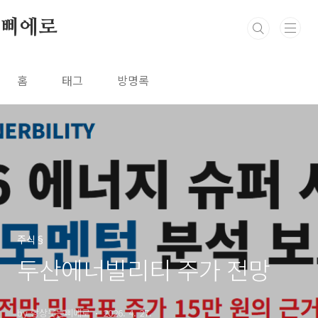
본문 바로가기
삐에로
홈
태그
방명록
주식§
두산에너빌리티 주가 전망
by 항상웃는삐에로
2026. 4. 27.