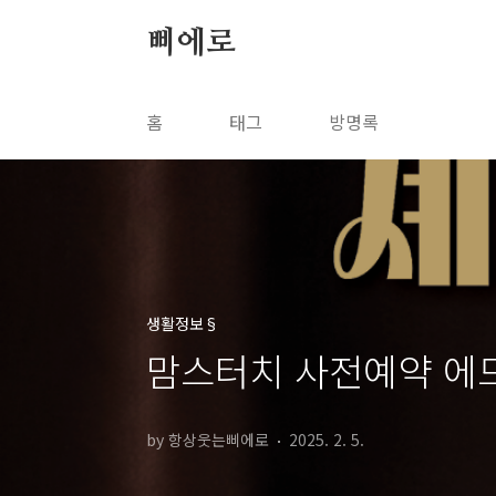
본문 바로가기
삐에로
홈
태그
방명록
생활정보§
맘스터치 사전예약 에드
by 항상웃는삐에로
2025. 2. 5.