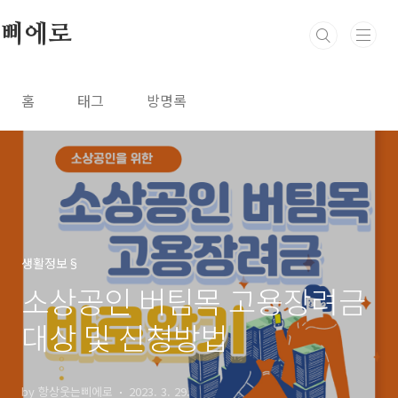
본문 바로가기
삐에로
홈
태그
방명록
생활정보§
소상공인 버팀목 고용장려금
대상 및 신청방법
by 항상웃는삐에로
2023. 3. 29.