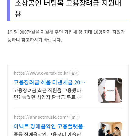
소상공인 버팀목 고용장려금 지원내
용
1인당 300만원을 지원해 주면 기업체 당 최대 10명까지 지원가
능하니 참고하시기 바랍니다.
https://www.overtax.co.kr
광고
고용장려금 혜움 더낸세금 202
만 사업자의 선택
고용장려금,최근 직원을 고용했다
면? 놓쳤던 사업자 환급금 무료 조회
해보세요! 신규 미수령 환급금 조회
안내, 신고한 더 낸 세금 돌려받으세
요
https://annectmusic.com/
광고
아넥트 장애음악인 고용플랫폼
중증 장애음악인 고용부터 예술단