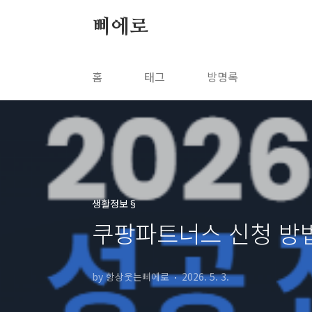
본문 바로가기
삐에로
홈
태그
방명록
생활정보§
쿠팡파트너스 신청 방법 
by 항상웃는삐에로
2026. 5. 3.