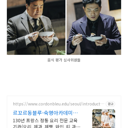
음식 평가 심사위원들
https://www.cordonbleu.edu/seoul/introductio
광고
n/ko
르꼬르동블루-숙명아카데미
2026년 4학기 신입생모집
130년 프랑스 정통 요리 전문 교육
기관(요리, 제과, 제빵, 와인, 티 과