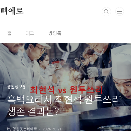
본문 바로가기
삐에로
홈
태그
방명록
생활정보§
흑백요리사 최현석 원투쓰리
생존 결과는?
by 항상웃는삐에로
2024. 9. 21.