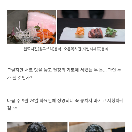
왼쪽사진(원투쓰리)음식, 오른쪽사진(최현석셰프)음식
그렇지만 서로 맛을 놓고 결정의 기로에 서있는 두 분... 과연 누
가 될 것인가?
다음 주 9월 24일 화요일에 상영되니 꼭 놓치지 마시고 시청하시
길 ^^