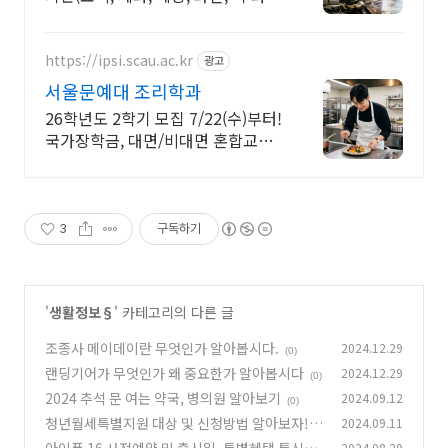
정)
https://ipsi.scau.ac.kr
광고
서울문예대 조리학과
26학년도 2학기 모집 7/22(수)부터!
국가장학금, 대면/비대면 혼합교육
인서울 4년제 조리학과, 글로벌스타
셰프 양성!
3
구독하기
'
생활정보§
' 카테고리의 다른 글
조종사 메이데이란 무엇인가 알아봅시다.
2024.12.29
(0)
랜딩기어가 무엇인가 왜 중요한가 알아봅시다
2024.12.29
(0)
2024 추석 문 여는 약국, 병의원 알아보기
2024.09.12
(0)
청년월세특별지원 대상 및 신청방법 알아보자!
2024.09.11
아이폰 16 사전예약 및 출시일, 특별혜택 통신사
2024.08.29
(10)