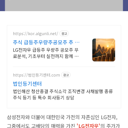
https://kor.algunli.net/
광고
주식 급등주우량주공모주 추 우
량주 무료 공유
LG전자우 급등주 우량주 공모주 무
료분석, 기초부터 실전까지 함께 주
식 무료 교육 제공, 우량주 무료 정보
제공, 처음부터 실전까지 같이합니
다
https://법인등기센터.com
광고
법인등기센터
법인해산 청산종결 주식소각 조직변경 사채발행 종류
주식 등기 등 특수 회사등기 상담
삼성전자와 더불어 대한민국 가전의 자존심인 LG전자,
그중에서도 고배당의 매력을 가진
'LG전자우'
의 주가가