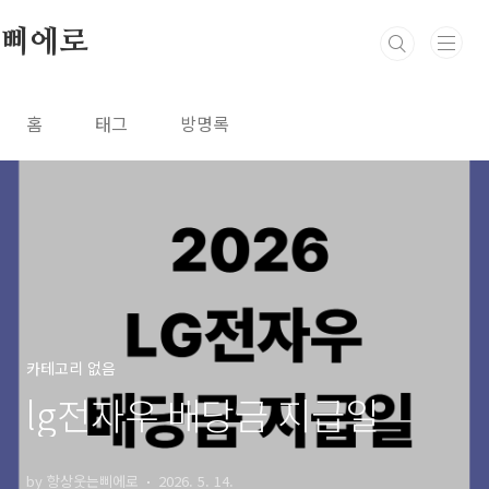
본문 바로가기
삐에로
홈
태그
방명록
카테고리 없음
lg전자우 배당금 지급일
by 항상웃는삐에로
2026. 5. 14.