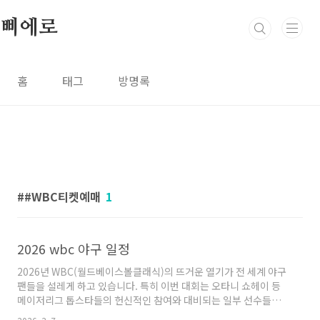
본문 바로가기
삐에로
홈
태그
방명록
#WBC티켓예매
1
2026 wbc 야구 일정
2026년 WBC(월드베이스볼클래식)의 뜨거운 열기가 전 세계 야구
팬들을 설레게 하고 있습니다. 특히 이번 대회는 오타니 쇼헤이 등
메이저리그 톱스타들의 헌신적인 참여와 대비되는 일부 선수들의
발언으로 논란이 불거지는 등 개막 전부터 수많은 화제를 뿌리고 있