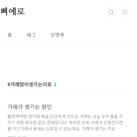
본문 바로가기
삐에로
홈
태그
방명록
가래많이생기는이유
1
가래가 생기는 원인
불청객처럼 찾아와 목을 답답하게 만드는 가래는 사실 우리 몸을 지
키기 위한 파수꾼 같은 존재입니다. 하지만 유독 가래가 심해진다면
몸 어딘가에서 보내는 신호일 수 있는데요. 가래가 생기는 주요 원
인과 상태별 의심 질환을 블로그 지침에 맞춰 상세히 풀어드리겠습