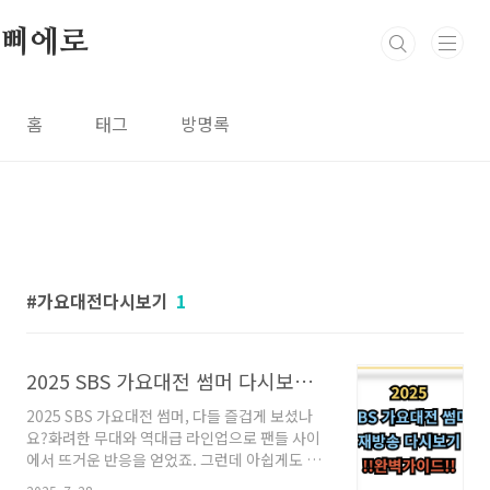
본문 바로가기
삐에로
홈
태그
방명록
가요대전다시보기
1
2025 SBS 가요대전 썸머 다시보기 총정리｜재방송 보는 곳과 시청 팁
2025 SBS 가요대전 썸머, 다들 즐겁게 보셨나
요?화려한 무대와 역대급 라인업으로 팬들 사이
에서 뜨거운 반응을 얻었죠. 그런데 아쉽게도 본
방을 놓치셨거나, 다시 보고 싶은 무대가 있으신