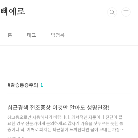
본문 바로가기
삐에로
홈
태그
방명록
감승통증주의
1
심근경색 전조증상 이것만 알아도 생명연장!
참고용으로만 사용하시기 바랍니다. 의학적인 자문이나 진단이 필
요한 경우 전문가에게 문의하세요.갑자기 가슴을 짓누르는 듯한 통
증이나 턱, 어깨로 퍼지는 뻐근함이 느껴진다면 몸이 보내는 가장
절박한 구조 신호일 수 있습니다. 심근경색은 심장 근육에 혈액을