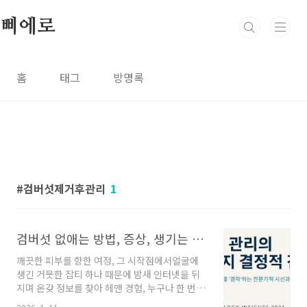
본문 바로가기
삐에로
홈
태그
방명록
검버섯제거후관리
1
검버섯 없애는 방법, 증상, 생기는 이유 완벽가이드
깨끗한 피부를 향한 여정, 그 시작점에서얼굴에
생긴 거뭇한 잡티 하나 때문에 밤새 인터넷을 뒤
지며 온갖 정보를 찾아 헤맨 경험, 누구나 한 번쯤
있으실 겁니다. 하지만 넘쳐나는 정보의 홍수 속