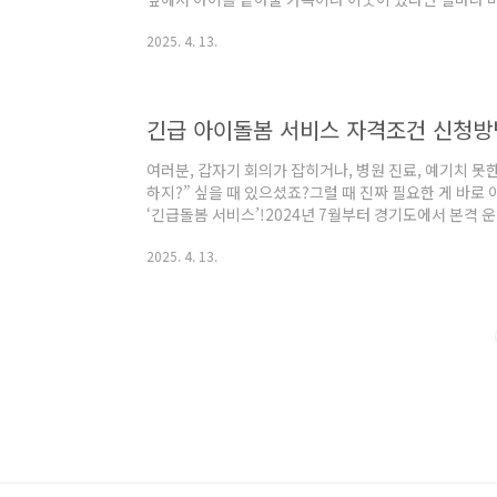
된 정책!바로 ‘경기형 가족돌봄수당’이에요.2025년에도
2025. 4. 13.
도인가요?이 제도는 말 그대로,부모님이 잠시 아이를 
아이를 봐주면,경기도가 현금으로 돌봄수당을 지원해주는
이를 맡기고✔️ 도에서 매달 일정 금액을 수당으로 받는
이만 24개월 이상 ~ 만 48개월 미만거주 조건아동..
긴급 아이돌봄 서비스 자격조건 신청방
여러분, 갑자기 회의가 잡히거나, 병원 진료, 예기치 못
하지?” 싶을 때 있으셨죠?그럴 때 진짜 필요한 게 바
‘긴급돌봄 서비스’!2024년 7월부터 경기도에서 본격 
서비스는요,돌봄 공백이 생겼을 때 전문 아이돌보미가 
2025. 4. 13.
요.✔ 사전에 아이돌봄서비스 정회원 등록만 되어 있으면
신청하면 이용 가능!정말 급할 때는 구세주 같은 서비스
개월 이상 ~ 만 12세 이하 아동거주 요건경기도에 거
등록 완료자📌 아이돌봄 회원 가입은 ..