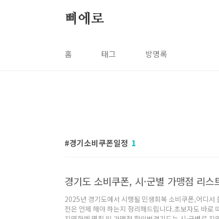
본문 바로가기
삐에로
홈
태그
방명록
경기소비쿠폰일정
1
2025년 경기도에서 시행될 민생회복 소비쿠폰,어디서 쓸
전은 언제 해야 하는지 정리해드립니다.초보자도 바로 
지역화폐 명칭 및 가맹점 확인법경기도는 시·군별로 지