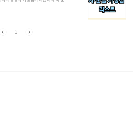
kr > 가맹점 찾기성남시성남사랑상품권성남
천시청 블로그 또는 앱용인시와이페이용인
양시안양e음앱 또는 근처 행정복지센터
든 시·군은 경기지역화폐 통합포털 에서
iOS)앱스토어 ..
1