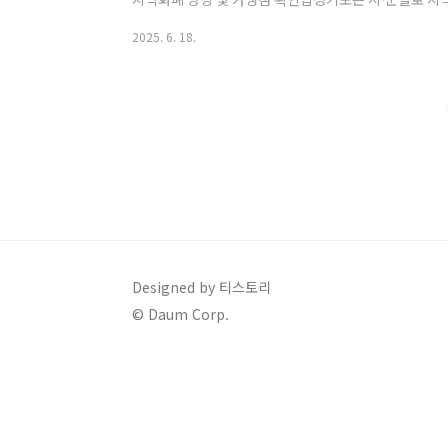
역화폐 명칭 확인 방법수원시수원페이gmoney.or.
2025. 6. 18.
시청 홈페이지 또는 경기지역화폐 앱부천시부천페이부
시 지역화폐 페이지고양시고양페이고양시청 공지사항안
화성시화성시 지역화폐앱 또는 화성시 지역경제과👉 모
가맹점 확인 가능!경기지역화폐 앱 설치 방법 (안드로이드/
Designed by 티스토리
© Daum Corp.