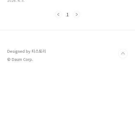
2026. 4. 5.
확정)중동 정세 불안으로 인한 고유가 충격을 완화하기 위해 정부가
3월 말 추가경정예산을 확정했습니다. 국민 약 3,600만 명을 대상
1
으로 지역과 소득에 따라 차등 지급됩니다.지급 금액: 1인당 10만
원 ~ 최대 60만 원1차 지급 시기: 2026년 4월 말 (기존 복지 급여 수
급자 및 저소득층 우선)2차 지급 시기: 2026년 6월 말 (일반 대상
자)특징: 비수도권 거주자에게 수도권보다 약 5만 원 더 높은 금액
이 지원됩니다.2. 화물차..
Designed by 티스토리
© Daum Corp.