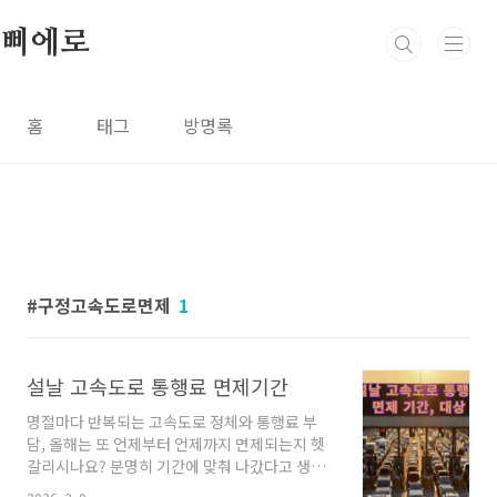
본문 바로가기
삐에로
홈
태그
방명록
구정고속도로면제
1
설날 고속도로 통행료 면제기간
명절마다 반복되는 고속도로 정체와 통행료 부
담, 올해는 또 언제부터 언제까지 면제되는지 헷
갈리시나요? 분명히 기간에 맞춰 나갔다고 생각
했는데 요금이 부과되어 당황했던 경험, 혹은 0시