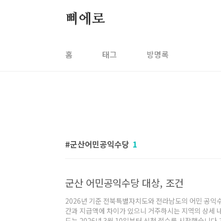
본문 바로가기
삐에로
홈
태그
방명록
군산어민공익수당
1
군산 어민공익수당 대상, 조건
2026년 기준 전북특별자치도와 전라남도의 어민 공익수
간과 지급액에 차이가 있으니 거주하시는 지역의 상세 
도는 2026년 3월 10일부터 신청 접수를 시작했습니다.지