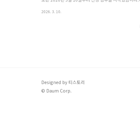
내 주민등록 주소를 유지하고 실제 수산업에 종사 중이
2026. 3. 10.
요건: 면허·허가·신고 등의 행정 요건을 유지해야 합니다.
어업 종사 실적이 필수입니다.지급액 및 수단지급액: 어
Designed by 티스토리
© Daum Corp.