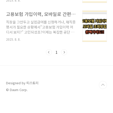
2025. 8. 8.
딧’입니다.정부가 월 납입금을 일부 대신 내주는
제도라 꼭 확인하셔야 해요.부담경감 크레딧이
란?정부가 청년의 납입 부담을 줄이기 위해추가
고용보험 가입이력, 모바일로 간편하게 확인하는 법 (2025년 최신)
로 지원해주는 월별 납입 보조금 개념이에요.본
직장을 그만두고 실업급여를 신청하거나, 재직증
인 소득 수준에 따라 월 최대 20만 원까지 지원정
명서가 필요한 상황에서"고용보험 가입이력 어
부가 대신 납입해주는 방식청년도약계좌 신청자
디서 보지?" 고민되셨죠?이제는 복잡한 공단 방
중 자격이 되는 사람만 신청 가능신청하지 않으
문 없이도, 스마트폰 하나면 빠르게 확인 가능해
면 자동 적용 안 됨신청 대상 조건지원 대상이 되
2025. 8. 8.
요.정부24 앱으로 바로 조회 가능해요이제는 컴
려면 아래 조건을 만족해야 해요.청년도약계좌에
퓨터 없어도, 정부24 앱만 있으면 고용보험 이력
가입한 청년중위소득 100% 이하의 소득자근로
확인이 가능해요.공동인증서나 간편인증만 있으
1
소득 또는 사업소득이 있는 사람소득 및 자산 요
면 3분도 안 걸려요.정부24 앱 실행 후 ‘고용보
건을 증빙할 수 있어야 ..
험’ 검색‘고용보험 자격이력 내역서’ 메뉴 선
택‘발급하기’ → 공동/간편인증 로그인조회 기간
설정(예: 2023~2025년 등)사업장명, 취득·상실
일, 근무기간 등 확인 가능PDF 저장, 인쇄, 전자
문서지갑 수령도 가능해요꼭 필요한 순간, 이력
Designed by 티스토리
조회는 필수예요고용보험 가입이력은 단순히 확
© Daum Corp.
인용이 아니라,국가 지원을 받기 위한 자격 증빙
자료로..