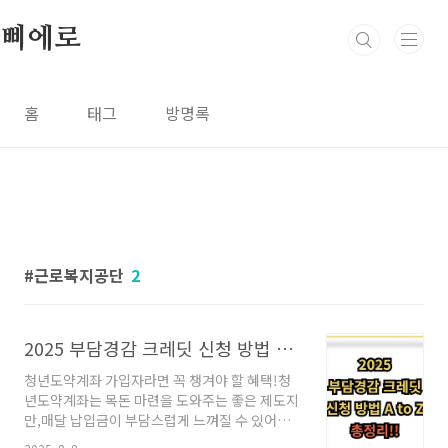
본문 바로가기
삐에로
홈
태그
방명록
근로복지공단
2
2025 부담경감 크레딧 신청 방법 A to Z 총정리!
청년도약계좌 가입자라면 꼭 챙겨야 할 혜택!청
년도약계좌는 목돈 마련을 도와주는 좋은 제도지
만,매달 납입금이 부담스럽게 느껴질 수 있어요.
이럴 때 꼭 알아야 할 게 바로 ‘부담경감 크레