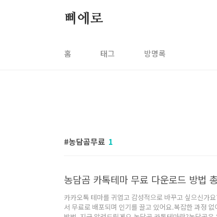
본문 바로가기
삐에로
홈
태그
방명록
농담곰무료
1
농담곰 카톡테마 무료 다운로드 방법 총
카카오톡 테마를 귀엽고 감성적으로 바꾸고 싶으신가요?
서 무료로 배포되며 인기를 끌고 있어요.복잡한 과정 없
방법, 지금 알려드릴게요.농담곰 카톡테마란?농담곰은 