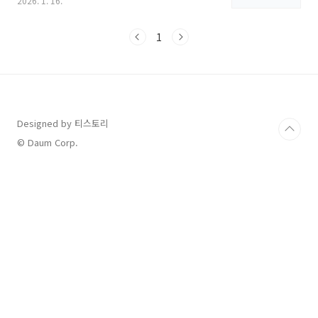
2026. 1. 16.
특히 2026년부터는 경기도 31개 모든 시·군으
로 사업이 확대되어, 경기도민이라면 누구나 거
주지에서 혜택을 받을 수 있게 되었습니다. 2026
1
년 최신 기준을 바탕으로 신청 방법과 상세 조건
을 안내해 드립니다.1. 경기 누구나 돌봄 지원 대
상 및 조건이 서비스의 가장 큰 특징은 연령과 소
득에 상관없이 '돌봄이 필요한 상황' 자체를 기준
으로 한다는 점입니다. 다만, 다음의 3가지 적격
판단 기준을 충족해야 합니다.혼자 거동하기 어
Designed by 티스토리
렵거나 독립적인 일상생활 수행이 불가능한 경우
© Daum Corp.
수발할 수 있는 가족이 없거나, 있더라도 질병·직
장..