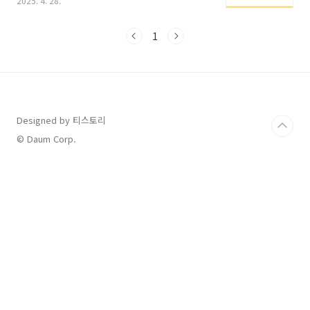
2025. 4. 28.
시 대응 1단계부터 3단계까지,각 단계가 발령되
는 기준과 실제 대응 방법을 하나하나 구체적으
로 설명해드릴게요.산불 대응 3단계란?산불이
1
발생했을 때, 피해 규모와 확산 가능성에 따라효
율적으로 자원(인력, 장비)을 투입하고 신속하게
진압하기 위해정부와 지방자치단체가 정한 공식
대응 체계입니다.법적 근거: 「산림보호법」 및
「산불방지대책본부 운영 지침」관장 기관: 산
림청, 지방자치단체(도 산림과), 소방청산불 대응
Designed by 티스토리
3단계별 상세 기준 및 조치1단계: 초동 대응 중심
© Daum Corp.
항목 내용발령 기준산불 발생 직후, 초동 진화 가
능성..