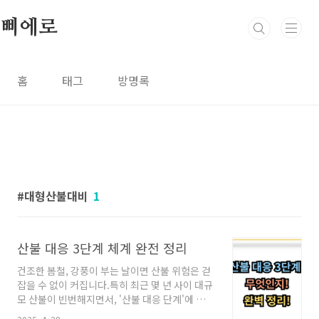
본문 바로가기
삐에로
홈
태그
방명록
대형산불대비
1
산불 대응 3단계 체계 완전 정리
건조한 봄철, 강풍이 부는 날이면 산불 위험은 걷
잡을 수 없이 커집니다.특히 최근 몇 년 사이 대규
모 산불이 빈번해지면서, '산불 대응 단계'에 대한
관심도 높아졌는데요.이번 글에서는 산불 발생