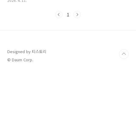
2026. 4. 11.
추첨 결과, 1등 당첨 번호는 다음과 같습니다.로또 1219회 당첨번
호: 1, 2, 15, 28, 39, 45 보너스 번호: 31로또 당첨금 수령 방법 및
1
장소 안내당첨의 기쁨을 누리기 위해서는 등수별로 지정된 수령 장
소를 정확히 확인하고 방문하셔야 합니다. 특히 1등 당첨자는 반드
시 서울에 위치한 농협은행 본점을 방문해야 한다는 점을 잊지 마시
기 바랍니다.1등 당첨자: 농협은행 본점 (서울시 중구 소재)2등 및
3등 당첨자: 전국 농협..
Designed by 티스토리
© Daum Corp.