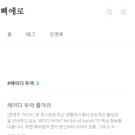
본문 바로가기
삐에로
홈
태그
방명록
레이디 두아
2
레이디 두아 줄거리
[콘텐츠 가이드] 본 포스팅은 최근 넷플릭스에서 압도적인 몰입감
을 선사하고 있는 '레이디 두아(The Art of Sarah)'의 핵심 정보를
다룹니다. 주연 배우들의 연기 변신부터 서사의 흐름, 그리고 시청
자들 사이에서 의견이 분분한 엔딩의 의미까지 심층적으로 분석하