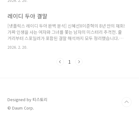
2026. 2. 20.
였습니다. 텍스트 위주로 풍성하게 구성했으니 끝까지 읽어보시고
작품의 여운을 함께 느껴보시기 바랍니다.반갑습니다! 오늘도 흥미
레이디 두아 결말
진진한 OTT 신작 소식을 들고 찾아온 **항상웃는삐에로**입니다.
😊 최근 SNS와 커뮤니티를 뜨겁게 달구고 있는 화제작이 있죠. 바
[넷플릭스 레이디 두아 완벽 분석] 신혜선X이준혁의 8년 만의 재회!
로 배우 신혜선과 이준혁의 만남으로 제작 단계부터 기대를 모았던
가짜 인생을 사는 여자와 그녀를 쫓는 남자의 미스터리 추격전. 줄
넷플릭스 오리지널 시리즈 ****입니다.이 작품은 단순한 추격전을
거리부터 스포일러가 포함된 결말 해석까지 모두 정리했습니다.안
넘어, 인간의 끝없는 욕망과 그 욕망이 빚어낸 허구의..
녕하세요! 넷플릭스 신작 사냥꾼 **항상웃는삐에로**입니다. 😊
2026. 2. 20.
드디어 공개된 ****, 다들 정주행 시작하셨나요? 드라마 '비밀의
숲' 이후 8년 만에 만난 신혜선, 이준혁 배우의 조합만으로도 심장
1
이 뛰는 작품인데요.화려한 명품 비즈니스 뒤에 숨겨진 추악한 진실
과 가짜 인생을 지키기 위한 필사의 사투를 담은 이번 시리즈! 줄거
리와 결말이 궁금하신 분들을 위해 핵심만 콕콕 집어 정리해 드릴게
요. (※ 결말 부분에는 강력한 스포일러가 포함되어 있으니 주의하
세요!) 👇 1. 믿고 보는 배우진, 주요 출연진 🎭배..
Designed by 티스토리
© Daum Corp.