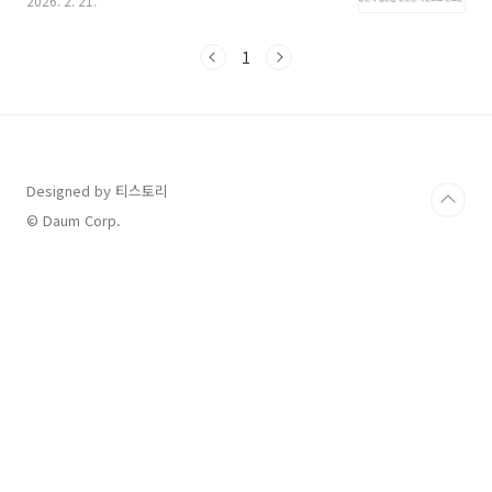
2026. 2. 21.
미리 숙지해두는 것은 예상치 못한 행운을 안정
적으로 내 자산으로 만드는 첫걸음입니다.이번
제1212회차 추첨 결과와 함께 로또 당첨 시 꼭 알
1
아두어야 할 핵심 정보들을 소제목별로 상세히
정리해 드립니다.1. 제1212회 로또 6/45 당첨번
호 확인하기매주 토요일 오후 8시 35분경 MBC
방송을 통해 생중계되는 로또 추첨이 완료되었습
니다. 이번 회차의 행운을 거머쥔 번호들은 다음
과 같습니다. (당첨번호는 동행복권 공식 홈페이
Designed by 티스토리
지를 통해 최종 확인하시기 바랍니다.) 이번
© Daum Corp.
1212회차에서도 전국의 수많은 명당 판매점..