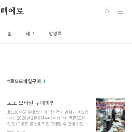
본문 바로가기
삐에로
홈
태그
방명록
로또모바일구매
1
로또 모바일 구매방법
로또(6/45) 구매 방식에 역사적인 변화가 생겼습
니다. 2026년 2월 9일부터 이제 스마트폰(모바
일 웹)으로도 로또를 직접 구매할 수 있게 되었습
니다.단순히 "된다"는 사실보다 더 중요한 것은