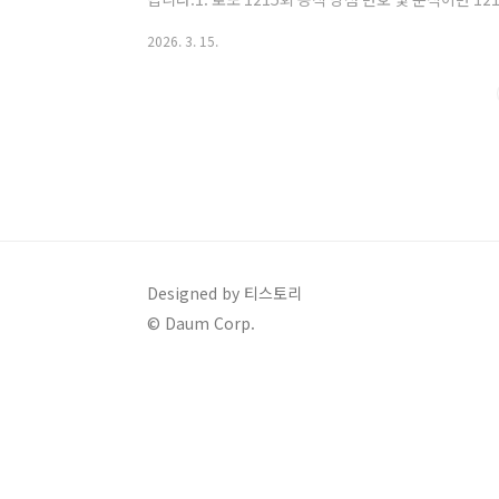
양상을 띠고 있습니다.당첨 번호 구성: 로또 1215회의 행운의
2026. 3. 15.
서 세 개의 번호가 집중적으로 나오며 강세를 보였고, 마
너스 번호: 2등 당첨 여부를 가르는 결정적인 숫자인 보너
Designed by 티스토리
© Daum Corp.