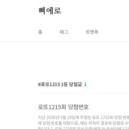
본문 바로가기
삐에로
홈
태그
방명록
로또1215 1등 당첨금
1
로또1215회 당첨번호
지난 2026년 3월 14일에 추첨된 로또 1215회 당첨
제 당첨 번호를 바탕으로, 해당 회차의 결과와 당첨금 
립니다.1. 로또 1215회 공식 당첨 번호 및 분석이번 