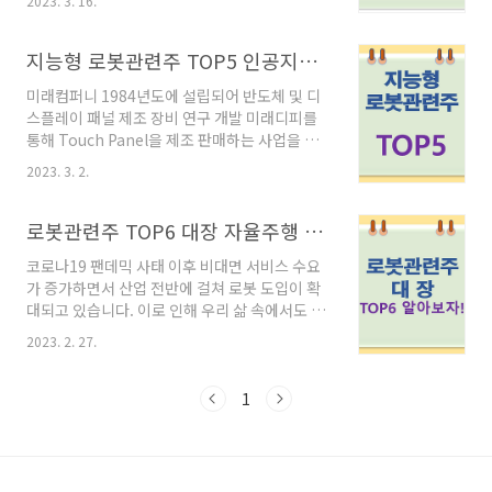
2023. 3. 16.
교해지고 있으며 제조, 의료, 농업, 운송 및 우주
탐사를 포함한 다양한 응용 분야에서 사용되고
있습니다. 이와관련 관련있는 종목을 추천하겠습
지능형 로봇관련주 TOP5 인공지능 AI 의료로봇
니다. 끝까지 포스팅을 확인하시고 좋은 정보 얻
미래컴퍼니 1984년도에 설립되어 반도체 및 디
어가시길 바랍니다. 레인보우로보틱스 점점 우상
스플레이 패널 제조 장비 연구 개발 미래디피를
향을 그려가며 주가는 지속적인 상승세를 보이고
통해 Touch Panel을 제조 판매하는 사업을 전
있습니다. 매출실적은 22년 9월 분기보고서에 따
개 국내 최초 자체 개발한 Edge Grinder 장비를
라 작성된것이므로 참고바랍니다. 다양한 라인업
2023. 3. 2.
기반으로 국내외 Edge Grinder 시장에서 당사
으로 넓은 활용 범위를 자랑하고있는 레인보우로
의 위상을 확고히 하여 디스플레이 장비 분야 기
보틱스입니다. 각 환경 조건에 맞춰 사용가능하
술적 해자를 구축 독보적인 패널 가공 기술력과
로봇관련주 TOP6 대장 자율주행 자동화시스템 인공지능
도록 완벽 설비기술을 겸비하고있습니다. 다양한
노하우를 축적 우수한 기술 역량과 탁월한 영업
RB시리즈 라인..
코로나19 팬데믹 사태 이후 비대면 서비스 수요
력을 기반으로 반도체, 이차전지 등 이종산업으
가 증가하면서 산업 전반에 걸쳐 로봇 도입이 확
로의 확장을 통해 장비 사업 포트폴리오를 다각
대되고 있습니다. 이로 인해 우리 삶 속에서도 로
화 복강경 수술로봇 사업 해외진출 본격화 큐렉
봇 관련 기술력이 점차 높아지고 있는데 이를 바
소 의료로봇사업부문, 임플란트사업부문 및 무역
2023. 2. 27.
탕으로 향후 미래 성장성이 높은 분야라고 할 수
사업부문으로 구성 2017년에는 현대중공업 의
있습니다. 따라서 국내 주식시장에서도 로봇 관
료사업부문 인수로 연구개발-제조-판매 라인을
련주가 주목받고 있으며 앞으로도 꾸준한 상승세
1
구축 차별화된 의료기술 제공을 목적으로 2007
를 보일 것으로 예상됩니다. 로보티즈 실내자율
년 6..
주행로봇, 실외자율주행로봇, 사이클로이드 감속
기 로봇 보유 실외 자율주행뿐만 아니라 실내 자
율주행 로봇까지 영역을 확장하여 2020년 6월에