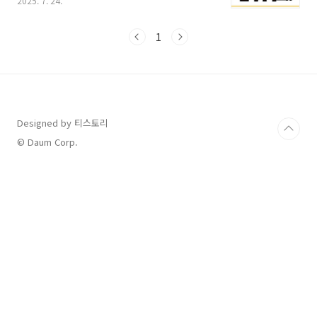
2025. 7. 24.
란?정부가 추가 지급하는 국민 소비지원금2025
년 9월 22일(월)부터 10월 31일(금)까지 신청소
득 상위 10% 제외한 국민 전체 대상지원 금액 상
1
세 (1차+2차 통합 기준)구분1차 지급2차 지급총
지급액일반 국민15만 원10만 원25만 원차상위/
한부모30만 원10만 원40만 원기초생활수급자
40만 원10만 원50만 원농어촌지역 추가최대 5
만 원 가산 지급 (지역별 상이) ※ 소득 및 주소지
기준으로 자동 분류되며, 신청 시 별도 증빙은 불
Designed by 티스토리
필요신청 방법 안내온라인 신청카드사 홈페이
© Daum Corp.
지/앱/ARS/콜센터카카오페이, 네이..