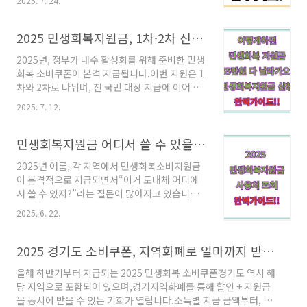
2025. 7. 24.
요?왜 주소가 안 바뀌는 걸까?민생지원금 신청
시스템은‘전입신고 완료’가 아닌행정전산 반영
시점 기준으로 주소를 불러옵니다.정부24, 복지
2025 민생회복지원금, 1차·2차 신청부터 사용까지 한눈에
로, 카드사 앱 등도주소 정보가 실시간 반영되지
2025년, 정부가 내수 활성화를 위해 준비한 민생
않아,며칠~수 주 전 주소가 계속 보일 수 있습니
회복 소비쿠폰이 본격 지급됩니다.이번 지원은 1
다.일반적으로 신청 마감일 기준 주소지가 적용
차와 2차로 나뉘며, 전 국민 대상 지급에 이어 소
되기 때문에전입한 지 한 달이 지나도 예전 주소
득별 차등 지급이 이어질 예정입니다.자동 지급
기준으로 처리되는 일이 있습니다.✅ 문제 해결
2025. 7. 12.
이 아닌 '신청 방식'이라, 미리 확인하지 않으면
하는 3단계 체크리스트① 정부24에서 현재 주소
놓치기 쉬운 만큼 신청 일정부터 수령 방법, 사용
확인정부24 로그인 → [나의 정보] → 주민등록
처 제한까지 꼼꼼하게 정리해 드립니다.1. 민생
민생회복지원금 어디서 쓸 수 있을까? 사용처 조회 총정리
주소 확인실제 전입 주소가 반영되었는지 확인하
회복 소비쿠폰이란?정부가 2025년 편성한 내수
세요② 신청 ..
2025년 여름, 각 지역에서 민생회복소비지원금
활성화 정책 중 하나카드 포인트, 지역화폐, 선불
이 본격적으로 지급되면서“이거 도대체 어디에
카드 형태로 지급전 국민 대상 지급 + 소득 하위
서 쓸 수 있지?”라는 질문이 많아지고 있습니다.
90% 추가 지원본인 신청 필수, 자동 수령 불가2.
이 글에서는 지원금 사용처 확인 방법부터 실제
1차 지급 개요 (전 국민 대상)신청 기간: 2025년
2025. 6. 22.
로 사용 가능한 업종까지 정리해드립니다.민생회
7월 21일(월) ~ 9월 12일(금)대상자: 전국민 (소
복지원금이란?각 지방자치단체(시·도 또는 시·
득과 관계없이 모두 해당)지급 금액일반 국민: 15
군·구)에서 지급하는 지역 소비 활성화 목적의 지
2025 경기도 소비쿠폰, 지역화폐로 얼마까지 받을 수 있을까?
만 원차상위·한..
역화폐형 지원금입니다.대부분 카드형, 앱형, 또
올해 하반기부터 지급되는 2025 민생회복 소비쿠폰경기도 역시 해
는 종이형 상품권으로 지급됩니다.반드시 해당
당 지역으로 포함되어 있으며,경기지역화폐를 통해 할인 + 지원금
지역 내 등록된 가맹점에서만 사용할 수 있어요.
을 동시에 받을 수 있는 기회가 열립니다.소득별 지급 금액부터, 언
사용처 확인하는 방법은?▶ 1. 지역상품권 chak