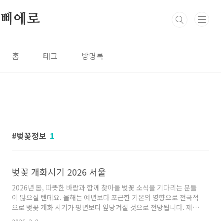
본문 바로가기
삐에로
홈
태그
방명록
벚꽃정보
1
벚꽃 개화시기 2026 서울
2026년 봄, 따뜻한 바람과 함께 찾아올 벚꽃 소식을 기다리는 분들
이 많으실 텐데요. 올해는 예년보다 포근한 기온의 영향으로 전국적
으로 벚꽃 개화 시기가 평년보다 앞당겨질 것으로 전망됩니다. 제공
된 기상 정보를 바탕으로 2026년 전국 벚꽃 개화 예상 시기와 주요