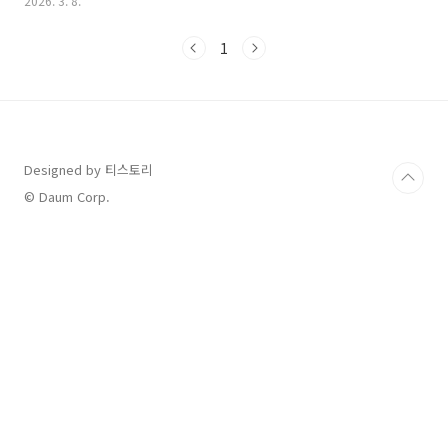
2026. 3. 8.
특징을 상세히 정리해 드립니다.벚꽃 개화시기 2026 서울 2026년
전국 벚꽃 개화 예상 일정올해 벚꽃은 3월 22일 제주 서귀포를 시작
1
으로 남부 지방을 거쳐 중부 지방으로 빠르게 북상할 것으로 보입니
다. 주요 지역별 상세 개화 시기는 다음과 같습니다.제주 및 남부 해
안: 서귀포가 3월 22일로 가장 먼저 꽃망울을 터뜨리고, 부산 3월
23일, 여수 3월 26일경에 개화가 예상됩니다.남부 내륙 지방: 대구
가 3월 24일, 포항 3월 25일,..
Designed by 티스토리
© Daum Corp.