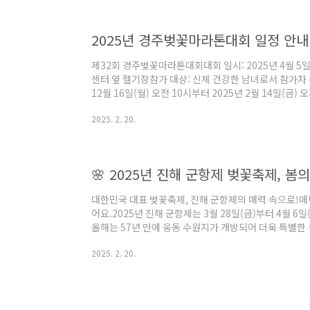
퍼레이드전통 의상과 함께 다채로운 공연이 어우러져 축제
연 '월인천강'자연을 무대로 펼쳐지는 대규모 야..
2025년 경주벚꽃마라톤대회 일정 안내
제32회 경주벚꽃마라톤대회대회 일시: 2025년 4월 5일
센터 옆 헬기장참가 대상: 신체 건강한 남녀로서 참가자 
12월 16일(월) 오전 10시부터 2025년 2월 14일(금)
준)참가비:하프코스, 10km: 각 50,000원5km: 30
2025. 2. 20.
한 정보와 참가 신청은 경주벚꽃마라톤대회 공식 홈페이지
신청은 어떻게 하나요?A: 공식 홈페이지에서 온라인으로
기Q: 참가비는 어떻게 납부하나요?A: 신청 시 안내되는
회 당일..
🌸 2025년 진해 군항제 벚꽃축제, 봄
대한민국 대표 벚꽃축제, 진해 군항제의 매력 속으로!매
어요.2025년 진해 군항제는 3월 28일(금)부터 4월 
올해는 57년 만에 웅동 수원지가 개방되어 더욱 특별한
요 일정과 볼거리를 함께 알아볼까요? 😊📅 2025 진해 
2025. 2. 20.
후 6시, 진해공설운동장에서 화려한 공연으로 개막을 알
일(토) ~ 30일(일), 진해공설운동장에서 다양한 아
티벌: 4월 4일(금) ~ 6일(일), 진해공설운동장 및 
스를 감상할 수 있습..