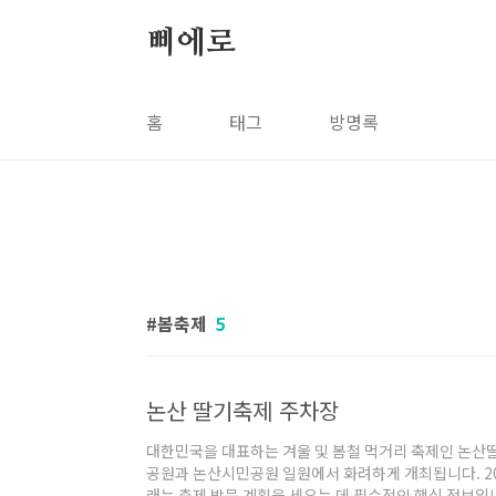
본문 바로가기
삐에로
홈
태그
방명록
봄축제
5
논산 딸기축제 주차장
대한민국을 대표하는 겨울 및 봄철 먹거리 축제인 논산
공원과 논산시민공원 일원에서 화려하게 개최됩니다. 20
래는 축제 방문 계획을 세우는 데 필수적인 핵심 정보