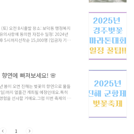
의 분위기를 더합니다.2. 실경 산수 공
 (토) 오전 8시출발 장소: 보덕동 행정복지
유의사항에 동의한 자접수 일정: 2024년
 오후 5시까지선착순 15,000명 (입금자 기
,000원주최: 경주시주관: 경주시 체육회자세
를 참고하세요.❓ 자주 묻는 질문Q: 참가
 신청하실 수 있습니다. 참가 신청 바로가
 계좌로 참가비를 입금하시면 됩니다.Q: 대
의 향연에 빠져보세요! 🌸
년 봄이 오면 진해는 벚꽃의 향연으로 물들
6일(일)까지 열흘간 개최될 예정인데요.특히
 경험을 선사할 거예요.그럼 이번 축제의 주
군항제 주요 일정전야제: 3월 28일(금) 오
립니다.체리블라썸 뮤직 페스티벌: 3월 29
티스트의 공연이 펼쳐집니다.진해군악의장페스
창원시 일원에서 군악대와 의장대의 멋진 퍼포먼
1