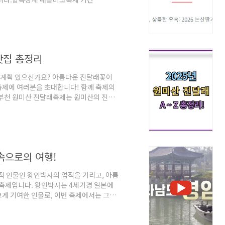
진행장소논산시민가족공원 및 논산시민공원 일원논산
 만남2026년 슬로건 기반핵심 프로그램
가족 단위 방문객 인기입장료무료체험 프로그
이용 팁축제 기간 중 발생하는 혼잡을 피하고
맛집 총정리
한 계획 있으신가요? 아름다운 진달래꽃이
축제에 여러분을 초대합니다! 함께 축제의
요부천 원미산 진달래축제는 원미산의 진달
입니다. 매년 봄, 진달래꽃이 만개한 원미
 아니라 서부 수도권을 대표하는 봄꽃 축
. 제25회 원미산 진달래축제 일정 및 장소
미산 진달래동산개막식: 2025년 3월 29일
속으로의 여행!
인물인 왕인박사의 업적을 기리고, 아름
 축제입니다. 왕인박사는 4세기경 일본에
게 기여한 인물로, 이번 축제에서는 그의
영암왕인문화축제 일정 및 장소📅 축제
소: 전라남도 영암군 왕인박사유적지 일원주요 프
사의 일본 여행과 문화 전파 과정을 재현한