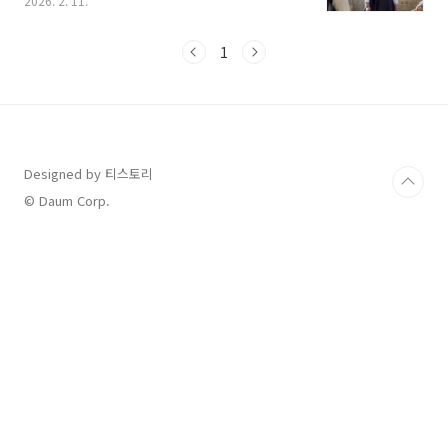
2026. 2. 11.
우처가 투입되어 어느 때보다 혜택이 풍성합니
다. 1. 부산 해운대구 명절 지원금 2026 설날 분
야별 확인하기 정부와 지자체의 대책을 종합하
1
면, 일반 시민부터 소상공인, 취약계층까지 맞춤
형 지원이 이루어집니다.구분주요 내용혜택 및
금액물가/전통시장성수품 50% 할인 + 온누리상
품권 환급인당 2만 원 할인 / 최대 2만 원 환급지
원금/바우처소상공인 경영안정 바우처 / 문화누
리카드25만 원 / 15만 원교통/이동고속도로 통
Designed by 티스토리
행료 면제 / 열차 역귀성 할인0원 / 30~50% 할
© Daum Corp.
인부산시 특화독거노인 위로금 / 동..