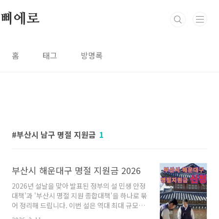
본문 바로가기
삐에로
홈
태그
방명록
부산시 남구 명절 지원금
1
부산시 해운대구 명절 지원금 2026
2026년 설날을 맞아 발표된 정부의 설 민생 안정
대책'과 '부산시 명절 지원 종합대책'을 하나로 묶
어 정리해 드립니다. 이번 설은 역대 최대 규모인
910억 원의 물가 할인 예산과 다양한 현금성 바