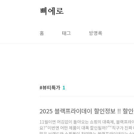
본문 바로가기
삐에로
홈
태그
방명록
뷰티특가
1
11월이면 어김없이 돌아오는 쇼핑의 대축제, 블랙프라이
요?“이번엔 어떤 제품이 대폭 할인될까?”“직구가 진짜 
많은 브랜드와 쇼핑몰이 참여하는 블랙프라이데이는소비자