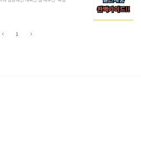
알아야 할 할인 정보와 추천 제품을 정리해
 행사일: 2025년 11월 28일 금요일사전
월 1일(월)까지미국 추수감사절 다음 날 진
최대 규모 세일 시즌입니다.참여 쇼핑몰:
1