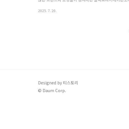
회가 되어줍니다.2025년 블랙프라이데이를 앞두고 꼭 
2025. 7. 20.
드립니다.블랙프라이데이 언제?｜2025년 일정 및 개요본
세일 시작: 11월 중순부터사이버먼데이 연계 할인: 12
행되는 블랙프라이데이는국내외 온라인몰 모두 참여하는 
아마존, 쿠팡, 11번가, 무신사, G마켓,..
Designed by 티스토리
© Daum Corp.