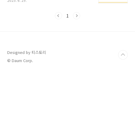
2025. 6. 29.
다.✅ 최근 동향: 원전과 신재생 수요 확대 수혜
2024년 연말 이후부터 현재까지 약 6개월 동안,
두산에너빌리티 주가는 200% 넘는 상승률을 기
1
록했습니다.체코 신규 원전 수주, SMR(소형모듈
원자로) 공급망 확장, 중동·미국 중심의 해외 수
주 기대감이 주가를 강하게 끌어올렸습니다.하지
만 2025년 1분기 실적은 다소 부진했습니다.매
출: 3조 7,500억 원 (전년 대비 -8.5%)당기순손
실: 689억 원주당순손실: -108원단기적으로는
Designed by 티스토리
실적 부침이 있지만, 중장기적 성장 흐름은 여전
© Daum Corp.
히 유효하다는 평가가 많습니다.✅ 사업..