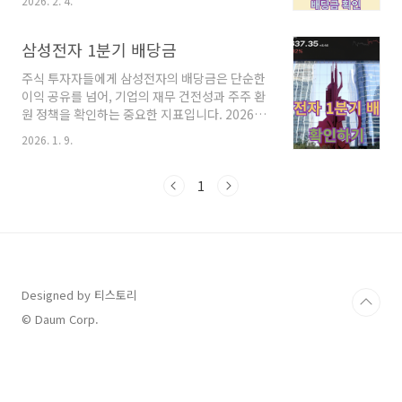
2026. 2. 4.
투자자의 관심사입니다. 삼성전자의 주가 현황과
배당금 지급 일정을 체계적으로 정리해 드립니
다.삼성전자 주가 현황: 변동성 속의 견조한 흐름
삼성전자 1분기 배당금
최근 삼성전자 주가는 반도체 업황의 사이클과
주식 투자자들에게 삼성전자의 배당금은 단순한
글로벌 거시 경제 상황에 민감하게 반응하고 있
이익 공유를 넘어, 기업의 재무 건전성과 주주 환
습니다. 특히 AI 반도체 수요의 지속적인 증가와
원 정책을 확인하는 중요한 지표입니다. 2026년
차세대 메모리(HBM) 시장에서의 점유율 확대가
을 맞이하여 삼성전자는 여전히 튼튼한 현금 흐
주가를 견인하는 핵심 동력으로 작용하고 있습니
2026. 1. 9.
름을 바탕으로 분기 배당을 이어가고 있으며,특
다.반면, 글로벌 금리 정책의 변화나 환율 변동성
히 1분기 배당은 한 해의 주주 환원 방향성을 가
은 여전히 주가의 단기적 변동성을 키우는 요인
늠해 볼 수 있는 첫 번째 단추와 같습니다. 하지만
1
입니다. 전문가들은 삼성전자가 단순히 메모리
배당금을 받기 위해서는 정확한 배당락일과 기준
반도체 기업을 넘어..
일을 파악해야 하며, 이를 놓칠 경우 몇 달을 더
기다려야 하는 번거로움이 발생합니다.오늘 이
글에서는 2026년 삼성전자 1분기 배당금의 예상
금액과 지급 일정, 그리고 내 배당금을 실시간으
로 조회하는 방법까지 핵심 정보를 정리해 드립
Designed by 티스토리
니다.2026년 삼성전자 1분기 배당 일정 및 예상
© Daum Corp.
금액삼성전자는 매 분기마다 배당을 실시하는 대
표적..