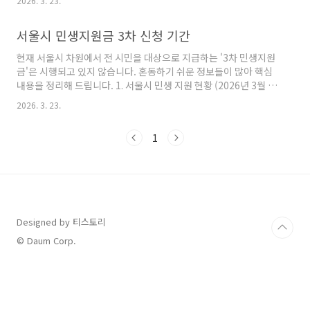
2026. 3. 23.
것이 중요합니다.1. 국토교통부 청년월세 한시 특별지원 (전국 공
통)2026년부터 상시 신청 체제로 전환되어 연중 언제든 신청이 가
서울시 민생지원금 3차 신청 기간
능해졌습니다.연령: 만 19세 ~ 34세 이하 무주택 청년거주 조건: 부
모와 별도로 거주하며 보증금 5,000만 원 이하 및 월세 70만 원 이
현재 서울시 차원에서 전 시민을 대상으로 지급하는 '3차 민생지원
하 주택에 거주소득 및 재산 기준:청년가구 (본인+배우자+자녀): 기
금'은 시행되고 있지 않습니다. 혼동하기 쉬운 정보들이 많아 핵심
준 중위소득 60% 이하, 자산 1.22억 원 이하원가구 (부모님 포함):
내용을 정리해 드립니다. 1. 서울시 민생 지원 현황 (2026년 3월 기
기준 중위소득 100% 이하, ..
준)서울시는 보편적 지급 방식의 지원금 대신, 경제적 어려움을 겪
2026. 3. 23.
는 특정 대상과 분야에 집중하는 '2026년 민생경제 활력 더보탬' 대
책을 추진하고 있습니다.지원 대상: 소상공인, 골목상권, 취약노동
1
자 등 경제 불황에 취약한 4대 계층주요 내용:소상공인: 중소기업육
성자금 지원, 희망동행자금(대환대출) 상환 기간 확대, 디지털 역량
교육골목상권: 전통시장 및 상권 경쟁력 강화, 화재 예방 시스템 구
축생활물가: 착한가격업소 확대 및 농산물 수급 안정화 지원취약노
동자: 프리랜서 권익 보호(서울 프리랜서 온 구..
Designed by 티스토리
© Daum Corp.