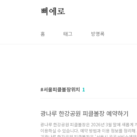
본문 바로가기
삐에로
홈
태그
방명록
서울피클볼장위치
1
광나루 한강공원 피클볼장 예약하기
광나루 한강공원 피클볼장은 2026년 3월 말에 새롭게
이용하실 수 있습니다. 예약 방법과 이용 정보를 정리해 
기광나루 한강공원 피클볼장은 '서울시 공공서비스예약'