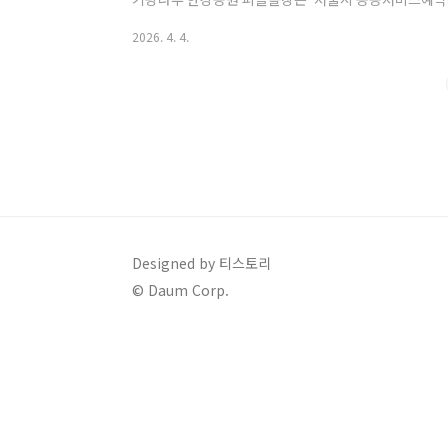
공서비스예약 (yeyak.seoul.go.kr)방법: 사이트 
2026. 4. 4.
입력하여 조회 후 원하는 날짜와 시간을 선택합니다.본인 
요합니다.2. 광나루 한강공원 피클볼장 이용 정보위치: 광
Designed by 티스토리
© Daum Corp.