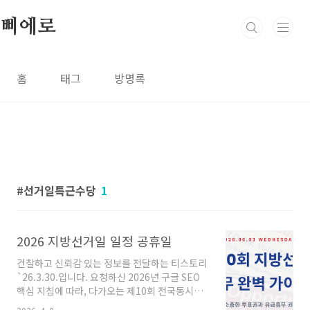
본문 바로가기
삐에로
홈
태그
방명록
선거일특근수당
1
2026 지방선거일 일정 공휴일
건찰하고 신뢰감 있는 정보를 전달하는 티스토리
`26.3.30.입니다. 요청하신 2026년 구글 SEO
핵심 지침에 따라, 다가오는 제10회 전국동시지
방선거일 휴무와 관련된 상세 정보를 정리해 드