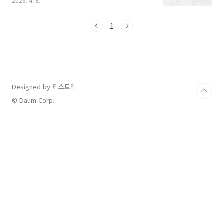
2026. 4. 8.
립니다.2026년 지방선거일 공휴일 지정 및 법적
근거공직선거법 제34조에 따르면 임기 만료에
의한 선거일은 공휴일로 규정되어 있습니다.
1
2026년 제10회 전국동시지방선거는 6월 3일 수
요일에 실시될 예정입니다. 이날은 관공서의 공
휴일에 관한 규정에 따라 관공서가 쉬는 날이며,
2022년부터 상시 근로자 5인 이상 사업장에도
유급휴무 적용이 의무화되었습니다.따라서 5인
이상 사업장에서 근무하는 직장인이라면 별도의
Designed by 티스토리
연차 사용 없이 유급으로 쉴 수 있는 권리가 보장
© Daum Corp.
됩니다. 다만 현행법상 5인 미만 사업장은 유급휴
일 ..