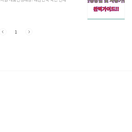
카드, 체크카드지역사랑상품권선불카드 중 선
 및 오프라인 신청 모두 가능합니다.🗓️
일(월) ~ 2025년 9월 12일(금)2차
사용기간:신청 다음날부터 지급 안내 문자 수신 이
1