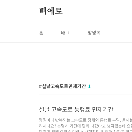
본문 바로가기
삐에로
홈
태그
방명록
설날고속도로면제기간
1
설날 고속도로 통행료 면제기간
명절마다 반복되는 고속도로 정체와 통행료 부담, 올해
리시나요? 분명히 기간에 맞춰 나갔다고 생각했는데 요금
맞추기 위해 요금소 앞에서 서행하며 위험한 상황을 겪으