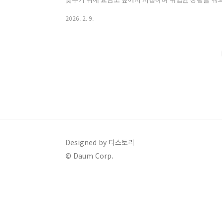
년보다 조금 더 특별한 일정으로 구성되어 있어 정확한 
2026. 2. 9.
읽으시면 2026년 설날 고속도로 통행료 면제 기간은 물
공식과 하이패스 이용 주의사항까지 완벽하게 파악하실 수
료 면제 기간 및 대상 확인하기 정부는 민생 안정 대책
통행료를 전면 면제하기로 확정했습니다..
Designed by 티스토리
© Daum Corp.