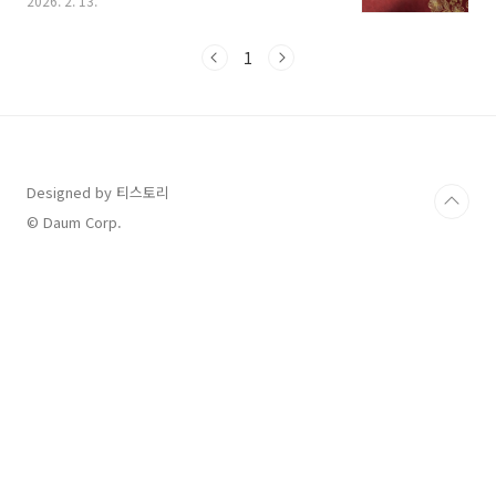
2026. 2. 13.
을 전하세요."1. 설명절 인사말 정중하고 격식 있
는 인사 (상사, 거래처, 어르신)핵심: 지난해에 대
한 감사와 건강, 번창을 기원하는 내용을 담습니
1
다."지난 한 해 동안 보내주신 신뢰와 성원에 깊
이 감사드립니다. 2026년 병오년(丙午年), 희망
찬 새해를 맞아 가내 평안과 행복이 가득하시기
를 기원합니다. 새해 복 많이 받으십시오.""귀사
의 무궁한 발전을 진심으로 기원하며, 설 연휴 동
안 가족분들과 따뜻하고 행복한 시간 보내시길
Designed by 티스토리
바랍니다. 올 한 해도 변함없는 파트너십을 부탁
© Daum Corp.
드립니다.""평소 베풀어주신 배려와 가르침에 ..