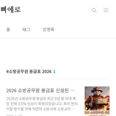
본문 바로가기
삐에로
홈
태그
방명록
소방공무원 봉급표 2026
1
2026 소방공무원 봉급표 신설된 긴급구조 특수업무수당 포함
2026년 소방공무원 봉급은 최근 9년 중 최대 폭
인 전체 3.5% 인상이 확정되었습니다. 특히 현직
이탈 방지를 위해 저연차 소방사와 소방교의 경
우 추가 처우 개선이 더해져 더욱 큰 상승폭을 보