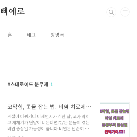
본문 바로가기
삐에로
홈
태그
방명록
스테로이드 분무제
1
코막힘, 콧물 잡는 법! 비염 치료제 종류부터 증상별 선택법까지
계절이 바뀌거나 미세먼지가 심한 날, 코가 막히
고 재채기가 연달아 나온다면?많은 분들이 겪는
비염 증상일 가능성이 큽니다.비염은 단순히 참
는다고 해결되지 않으며, 증상에 따라 맞춤형 치