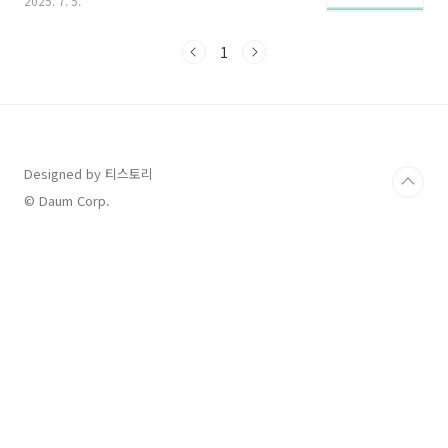
2025. 7. 5.
료제 선택이 중요합니다.이번 포스팅에서는 다양
한 비염치료제 종류와 특징, 증상별 약 선택 요령,
그리고 주의할 점까지 꼼꼼히 정리해드립니다.항
1
히스타민제 vs 스테로이드 분무제 차이점은?비
염 치료제는 그 종류에 따라 작용 부위와 효과가
다릅니다. 아래는 대표적인 4가지 유형입니다.치
료제 종류주로 효과 있는 증상특징 및 주의사항
항히스타민제콧물, 재채기, 코 가려움졸림, 구강
건조 유발 가능. 2세대 제품은 부작용 적음류코트
Designed by 티스토리
리엔 수용체 길항제천식 동반, 코막힘·재채기 완
© Daum Corp.
화장기 복용 효과↑, 부작용 적음스테로이드 코
분무제전반적인..