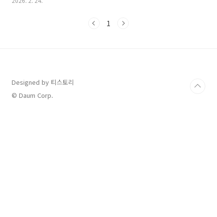
2026. 2. 24.
축으로 이어지듯, 소화기 시스템의 마비가 전신 몸살로 번지는 '급
체와 몸살'의 상관관계와 대처법을 상세히 분석해 드립니다.급체 증
1
상 몸살 왜 체했는데 몸살 기운이 올까? 급체란 단시간에 과도하게
음식물이 들어오거나 심리적 압박 상태에서 식사를 하여 위장의 운
동이 일시적으로 멈추는 현상입니다. 이때 위장은 음식물을 내려보
내기 위해 과도한 에너지를 소모하며 뇌로 통증 신호를 보냅니다.이
과정에서 우리 몸은 긴급 상황으로 인지하여 근육을 수축시키고 오
한이나..
Designed by 티스토리
© Daum Corp.