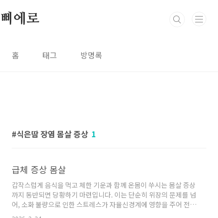
본문 바로가기
삐에로
홈
태그
방명록
식은땀 장염 몸살 증상
1
급체 증상 몸살
갑작스럽게 음식을 먹고 체한 기운과 함께 온몸이 쑤시는 몸살 증상
까지 동반되면 당황하기 마련입니다. 이는 단순히 위장의 문제를 넘
어, 소화 불량으로 인한 스트레스가 자율신경계에 영향을 주어 전신
반응으로 나타나는 현상입니다.주식 시장의 급락이 경제 전반의 위