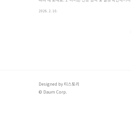
우저를 통해 구매해야 합니다.Safari 실행: 주소창에 m.d
2026. 2. 10.
모바일 페이지에 접속합니다.로그인 및 인증: 회원가입 
(미성년자 구매 불가)데스크톱 모드 확인: 2026년 시
구매가 가능하지만, 혹시 버튼이 작동하지 않는다면 주소창
웹사이트 ..
Designed by 티스토리
© Daum Corp.