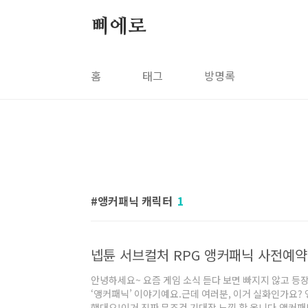
본문 바로가기
삐에로
홈
태그
방명록
앵커패닉 캐릭터
1
넵튠 서브컬처 RPG 앵커패닉 사전예약
안녕하세요~ 요즘 게임 소식 듣다 보면 빠지지 않고 등장
‘앵커패닉’ 이야기예요.근데 여러분, 이거 실화인가요?
했대요!이거 진짜 무조건 기대작 느낌 확 옵니다.앵커패