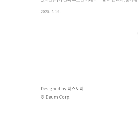
요! 사전예약 혜택받기 👆 앵커패닉 사전예약 100만 돌파
2025. 4. 16.
이거 아무 게임이나 하는 거 아니죠.앵커패닉은 단순한 R
성’을 제대로 잡은 게임이에요.독특한 세계관미래 도시와
도 UP고퀄리티 일러스트애니메이션 뺨치는 캐릭터 디
자동전투 NO! 컨트롤의 재미까지 살렸어..
Designed by 티스토리
© Daum Corp.