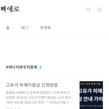
본문 바로가기
삐에로
홈
태그
방명록
에너지바우처중복
1
고유가 피해지원금 신청방법
중동발 국제유가 급등에 대응하기 위해 정부가
마련한 2026년 고유가 피해지원금은 소득 하위
70% 국민을 대상으로 하며, **2026년 4월 27
일(월)**부터 본격적인 신청 및 지급이 시작됩니