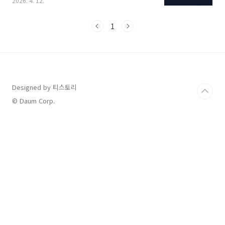
2026. 4. 12.
다.신청 차수와 대상에 따라 방법이 다르니 본인
이 어디에 해당되는지 확인 후 신청하시기 바랍
니다.고유가 피해지원금 신청 기간 및 대상자지
1
원금은 혼란을 막기 위해 1차와 2차로 나누어 접
수합니다.구분신청 및 지급 기간대상자지원 금액
(1인당)1차4. 27.(월) ~ 5. 8.(금)기초생활수급
자, 차상위계층, 한부모가족45만 ~ 60만 원2차5.
18.(월) ~ 7. 3.(금)소득 하위 70% (일반 국민)10
만 ~ 25만 원 소득 기준: 건강보험료 부과액을 기
Designed by 티스토리
준으로 산정하며, 비수도권 및 인구감소지역 거
© Daum Corp.
주자는 더 ..