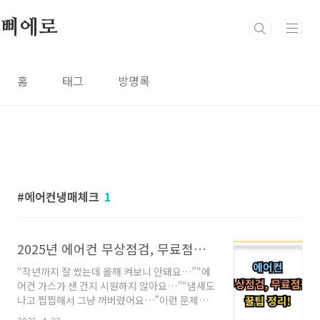
본문 바로가기
삐에로
홈
태그
방명록
에어컨냉매체크
1
2025년 에어컨 무상점검, 무료점검 총정리
“작년까지 잘 썼는데 올해 켜보니 안돼요…”“에
어컨 가스가 샌 건지 시원하지 않아요…”“냄새도
나고 찝찝해서 그냥 꺼버렸어요…”이런 문제들,
여름 되면 AS 대기만 일주일 이상이 기본입니다.