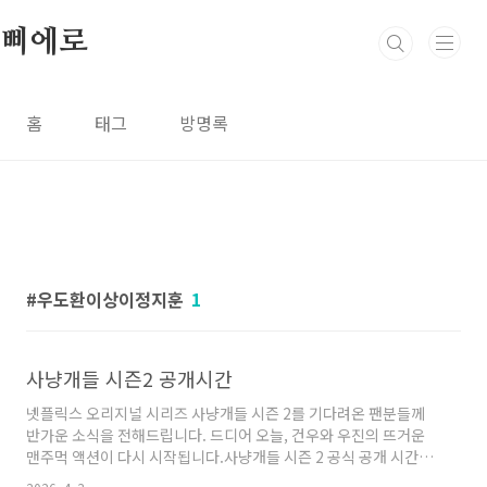
본문 바로가기
삐에로
홈
태그
방명록
우도환이상이정지훈
1
사냥개들 시즌2 공개시간
넷플릭스 오리지널 시리즈 사냥개들 시즌 2를 기다려온 팬분들께
반가운 소식을 전해드립니다. 드디어 오늘, 건우와 우진의 뜨거운
맨주먹 액션이 다시 시작됩니다.사냥개들 시즌 2 공식 공개 시간사
냥개들 시즌 2는 오늘인 2026년 4월 3일(금) 오후 4시에 넷플릭스