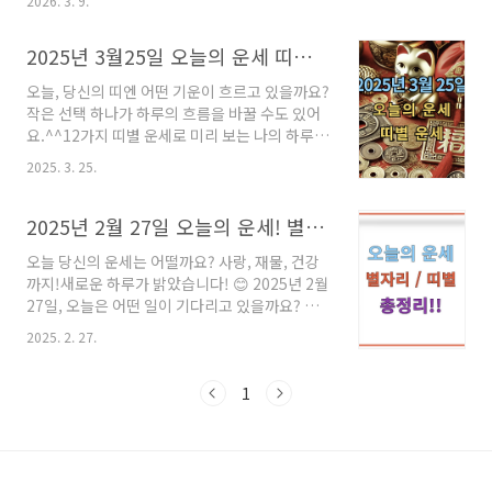
2026. 3. 9.
유리한 날입니다. 조급한 마음을 내려놓고 차근차근 일을 풀어나가
는 지혜가 필요합니다.1. 쥐띠 (자)전체적으로 평온한 흐름입니다.
2025년 3월25일 오늘의 운세 띠별 운세!!
예상치 못한 작은 행운이 따를 수 있는 날입니다.48년생: 건강을 위
해 가벼운 산책이나 휴식을 취하는 것이 좋습니다.60년생: 금전운
오늘, 당신의 띠엔 어떤 기운이 흐르고 있을까요?
이 상승하는 시기이니 새로운 투자보다는 관리에 집중하십시오.72
작은 선택 하나가 하루의 흐름을 바꿀 수도 있어
년생: 동료와의 협력이 중요한 날입니다. 고집을 꺾고 경청하십시
요.^^12가지 띠별 운세로 미리 보는 나의 하루
오.84년생: 미뤄왔던 일을 처리하기에 최적의 날입니다. 속..
운명! 좋은 기회는 누구에게 올까요? 조심해야 할
2025. 3. 25.
상황은?지금 바로 확인하고, 행운의 타이밍을 놓
치지 마세요! ^^ 휘리릭~🐭 쥐띠 (36년생, 48년
생, 60년생, 72년생, 84년생, 96년생)오늘은 머
2025년 2월 27일 오늘의 운세! 별자리 & 띠별 총정리
리를 잘 써야 하는 날이에요. 상황 판단이 중요한
오늘 당신의 운세는 어떨까요? 사랑, 재물, 건강
만큼, 성급하게 결정하지 말고 한 템포 쉬어가는
까지!새로운 하루가 밝았습니다! 😊 2025년 2월
여유를 가져보세요. 작은 오해도 쌓이면 커질 수
27일, 오늘은 어떤 일이 기다리고 있을까요? 별
있으니, 대화로 풀어가는 게 좋겠네요. 🐮 소띠
자리에 따라 행운이 따르는 날일 수도 있고, 조금
(37년생, 49년생, 61년생, 73년생, 85년생, 97
2025. 2. 27.
더 신중해야 할 날일 수도 있어요.재물운, 연애운,
년생)조심이 필요한 하루예요. 너무 큰 욕심은 오
건강운까지 꼼꼼하게 체크하고 하루를 준비해보
히려 손해로 돌아올 수 있어요. 오늘은 새로운 일
세요! 🧐✨ 오늘의 운세, 바로 확인해볼까요?🌙
1
보다는..
2025년 2월 27일 별자리 운세🔥 양자리
(3.21~4.19)총운: 새로운 기회가 찾아올 수 있어
요! 하지만 섣불리 결정하기보다는 한 템포 쉬어
가며 고민해보는 게 좋겠어요.연애운: 솔로라면