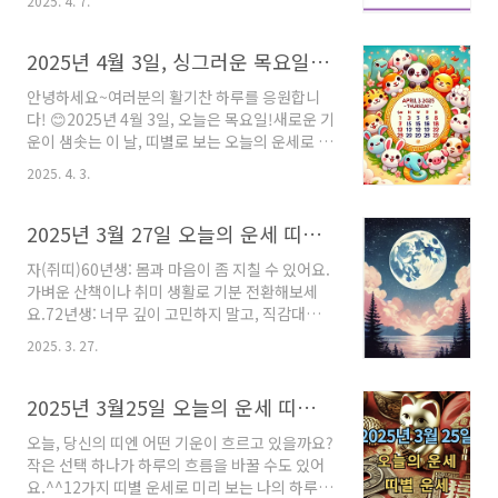
2025. 4. 7.
을 미리 엿보세요! ^^ 🐭 쥐띠오늘은 새로운 소
식이나 인연으로 기분 전환이 될 수 있어요.서두
르기보단 차분한 하루가 좋습니다.🐮 소띠 불필
2025년 4월 3일, 싱그러운 목요일을 위한 오늘의 운세!
요한 말은 삼가고, 유연한 자세가 필요해요.협력
안녕하세요~여러분의 활기찬 하루를 응원합니
과 배려가 관계 유지의 핵심입니다.🐯 호랑이
다! 😊2025년 4월 3일, 오늘은 목요일!새로운 기
띠 꾸준한 노력이 결실을 맺는 날입니다.기회가
운이 샘솟는 이 날, 띠별로 보는 오늘의 운세로 하
생기면 망설이지 말고 도전하세요.🐰 토끼띠긍정
루를 기분 좋게 시작해보세요.가볍게 참고하시
적인 마음이 좋은 기운을 불러옵니다.주변을 잘
2025. 4. 3.
고, 중요한 결정은 신중하게 하시는 걸 추천드릴
살피면 중요한 단서를 얻을 수 있어요.🐲 용띠기
게요!🐭 쥐띠직감이 강하게 작용하는 날이에요.
본에 충실한 자세가 유리한 날이에요.기회가 올
과감한 행동이 좋은 결과로 이어질 수 있어요.주
2025년 3월 27일 오늘의 운세 띠별 운세
수 있으니 자기계발에 힘써보세요.🐍 뱀띠자신감
변의 조언도 함께 고려해보세요.🎨 행운의 컬러:
이..
자(쥐띠)60년생: 몸과 마음이 좀 지칠 수 있어요.
라임색🔢 행운의 숫자: 3🐮 소띠안정감 있게 하
가벼운 산책이나 취미 생활로 기분 전환해보세
루를 보내야 하는 날입니다. 감정보다는 이성적
요.72년생: 너무 깊이 고민하지 말고, 직감대로
으로!갈등은 피하고 부드럽게 대응해보세요.🎨
움직여보세요. 오래 고민하면 오히려 좋지 않을
행운의 컬러: 베이지색🔢 행운의 숫자: 8🐯 호랑
2025. 3. 27.
수 있어요.84년생: 하고 싶은 말이 있다면 솔직하
이띠작은 행운이 찾아오는 날이에요!긍정적인 태
게 표현하세요. 침묵이 항상 좋은 건 아니에요.96
도로 사람들과 잘 어울리면 더 좋은 일이 생길지
년생: 너그러운 마음이 필요한 날이에요. 작은 것
2025년 3월25일 오늘의 운세 띠별 운세!!
도 몰라요.🎨 행운의 컬러: 빨간색🔢 행운의..
에 연연하지 말고 큰 그림을 보세요.축(소띠)61
오늘, 당신의 띠엔 어떤 기운이 흐르고 있을까요?
년생: 주변에 휩쓸리지 말고, 자신의 페이스를 유
작은 선택 하나가 하루의 흐름을 바꿀 수도 있어
지하세요. 꾸준함이 오늘의 키워드예요.73년생:
요.^^12가지 띠별 운세로 미리 보는 나의 하루
돈보다 사람을 우선시하세요. 의리와 신뢰가 더